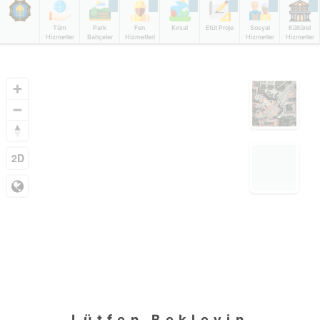
Tüm
Park
Fen
Kırsal
Etüt Proje
Sosyal
Kültürel
Hizmetler
Bahçeler
Hizmetleri
Hizmetler
Hizmetler
Lütfen Bekleyin