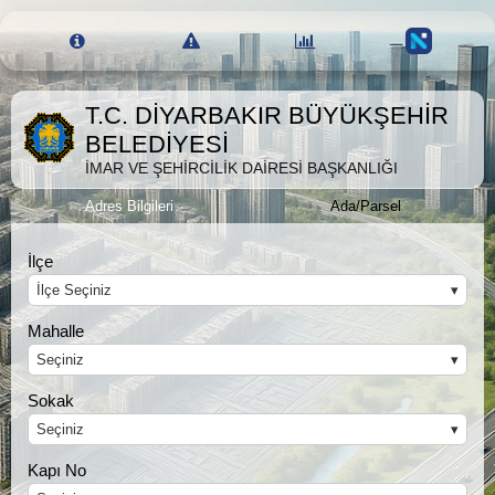
İmar Durumu Sorgulama
T.C. DİYARBAKIR BÜYÜKŞEHİR
BELEDİYESİ
İMAR VE ŞEHİRCİLİK DAİRESİ BAŞKANLIĞI
Adres Bilgileri
Ada/Parsel
İlçe
İlçe Seçiniz
Mahalle
Seçiniz
Sokak
Seçiniz
Kapı No